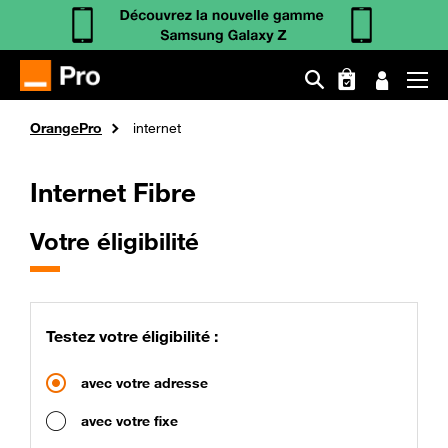
Aller
Fil
OrangePro
internet
au
d'Ariane
contenu
principal
Internet Fibre
Votre éligibilité
Testez votre éligibilité :
avec votre adresse
avec votre fixe