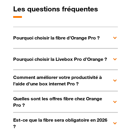
Boostez votre connexion avec
Les questions fréquentes
le wifi 6E de la nouvelle
Livebox 6
Exclu Web : votre forfait à
partir de
39€ HT/mois
avec
engagement 12 mois
Pourquoi choisir la fibre d’Orange Pro ?
+ 5€ HT/mois de location
Livebox Pro
Pourquoi choisir la Livebox Pro d’Orange ?
et profitez
des Avantages Pro
inclus
dans votre offre
Comment améliorer votre productivité à
l'aide d'une box internet Pro ?
Quelles sont les offres fibre chez Orange
Pro ?
Est-ce que la fibre sera obligatoire en 2026
?