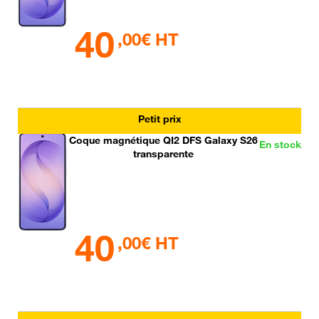
40
,00€ HT
Petit prix
Coque magnétique QI2 DFS Galaxy S26
En stock
transparente
40
,00€ HT