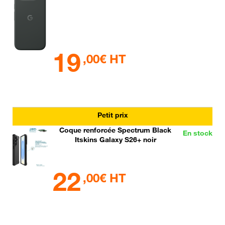
19
,00€ HT
Petit prix
Coque renforcée Spectrum Black
En stock
Itskins Galaxy S26+ noir
22
,00€ HT