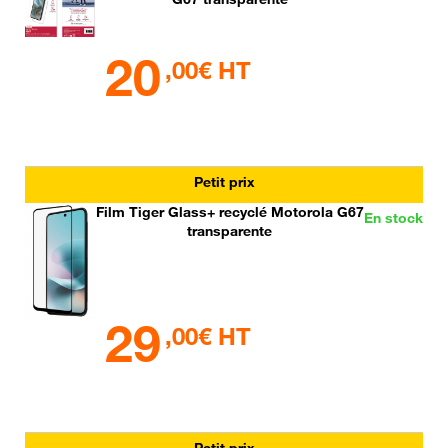
20
,00€ HT
Petit prix
Film Tiger Glass+ recyclé Motorola G67
En stock
transparente
29
,00€ HT
Petit prix