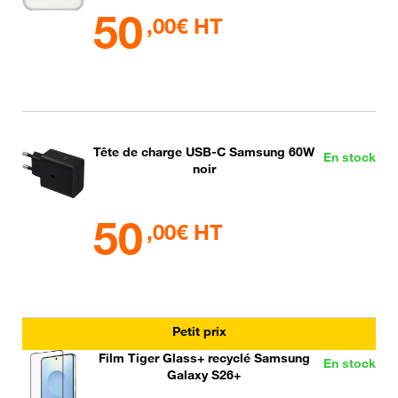
50
,00€ HT
Tête de charge USB-C Samsung 60W
En stock
noir
50
,00€ HT
Petit prix
Film Tiger Glass+ recyclé Samsung
En stock
Galaxy S26+