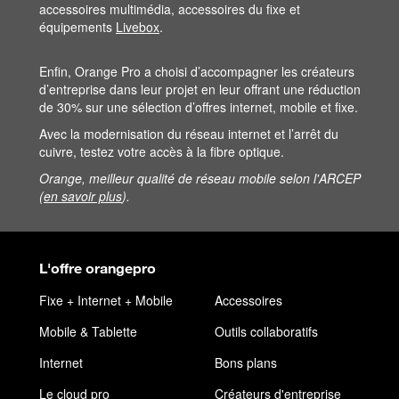
accessoires multimédia, accessoires du fixe et
équipements
Livebox
.
Enfin, Orange Pro a choisi d’accompagner les créateurs
d’entreprise dans leur projet en leur offrant une réduction
de 30% sur une sélection d’offres internet, mobile et fixe.
Avec la modernisation du réseau internet et l’
arrêt du
cuivre
, testez votre accès à la fibre optique.
Orange, meilleur qualité de réseau mobile selon l'ARCEP
(
en savoir plus
).
L'offre orangepro
Fixe + Internet + Mobile
Accessoires
Mobile & Tablette
Outils collaboratifs
Internet
Bons plans
Le cloud pro
Créateurs d'entreprise