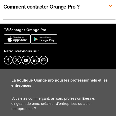
Comment contacter Orange Pro ?
Pour contacter les services Orange pour les pros, plusieurs options s’offrent à vous :
Vous avez une question sur nos offres et nos services :
prenez contact avec un conseiller
par e-chat ou faites-vous rappeler.
Vous souhaitez gérez votre contrat ou votre facture : consultez
notre Espace client Pro
Pour toute autre question ou interrogation consultez notre
espace Assistance
Pour suivre notre actualité au quotidien, retrouvez-vous sur Facebook, Twitter, LinkedIn.
Téléchargez Orange Pro
Retrouvez-nous sur
La boutique Orange pro pour les professionnels et les
entreprises :
Vous êtes commerçant, artisan, profession libérale,
dirigeant de pme, créateur d’entreprises ou auto-
entrepreneur ?