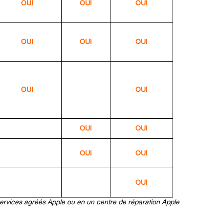
OUI
OUI
OUI
OUI
OUI
OUI
OUI
OUI
OUI
OUI
OUI
OUI
OUI
services agréés Apple ou en un centre de réparation Apple