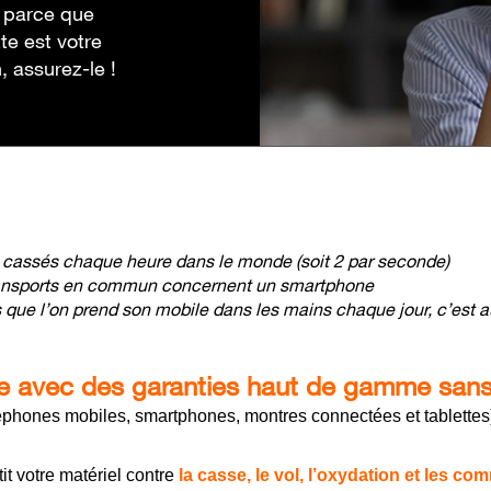
, parce que
te est votre
n, assurez-le !
cassés chaque heure dans le monde (soit 2 par seconde)
ransports en commun concernent un smartphone
que l’on prend son mobile dans les mains chaque jour, c’est au
 avec des garanties haut de gamme sans
éphones mobiles, smartphones, montres connectées et tablette
it votre matériel contre
la casse, le vol, l’oxydation et les c