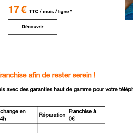
17 €
TTC / mois / ligne *
Découvrir
nchise afin de rester serein !
nels avec des garanties haut de gamme pour votre télé
change en
Franchise à
Réparation
24h
0€