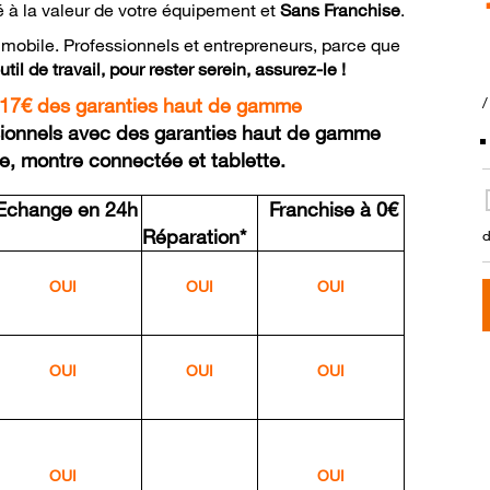
 à la valeur de votre équipement et
Sans Franchise
.
n mobile. Professionnels et entrepreneurs, parce que
il de travail, pour rester serein, assurez-le !
 17€ des garanties haut de gamme
/
sionnels avec des garanties haut de gamme
e, montre connectée et tablette.
change en 24h
Franchise à 0€
Réparation*
d
OUI
OUI
OUI
OUI
OUI
OUI
OUI
OUI