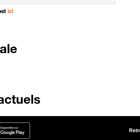
est
ici
ale
ctuels
Retr