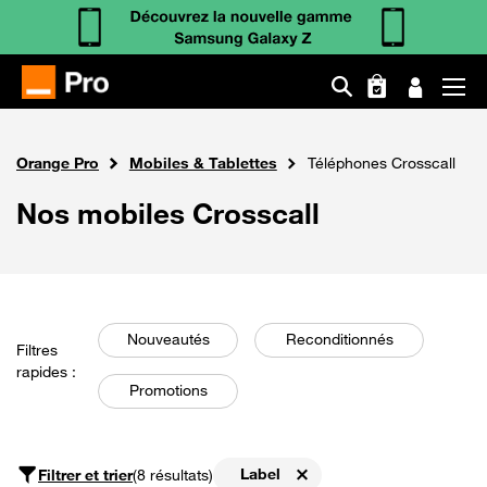
Aller
au
Fil
contenu
Orange Pro
Mobiles & Tablettes
Téléphones Crosscall
d'Ariane
principal
Nos mobiles Crosscall
Nouveautés
Reconditionnés
Filtres
rapides :
Promotions
Label
Filtrer et trier
(8 résultats)