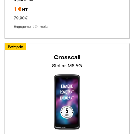
1 €
Hors
HT
taxe
79,90 €
Engagement 24 mois
Petit prix
Crosscall
Stellar-M6 5G