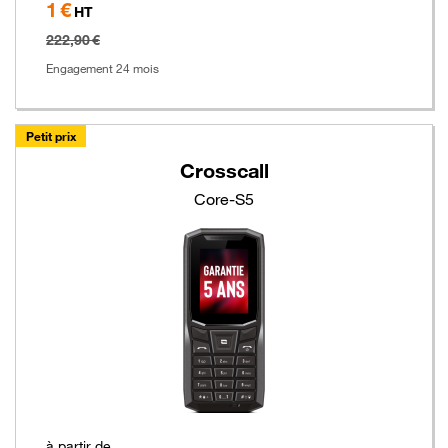
1 €
Hors
HT
taxe
222,90 €
Engagement 24 mois
Petit prix
Crosscall
Core-S5
à partir de