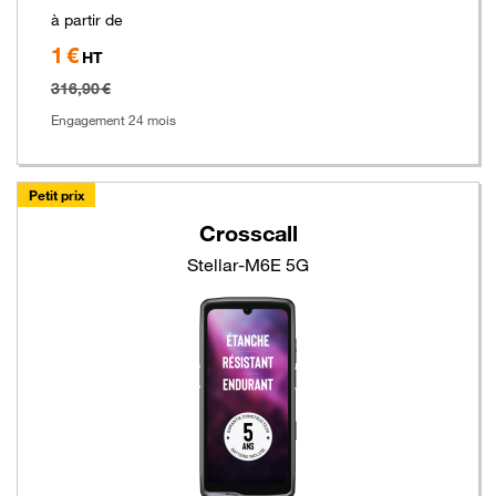
à partir de
1 €
Hors
HT
taxe
316,90 €
Engagement 24 mois
Petit prix
Crosscall
Stellar-M6E 5G