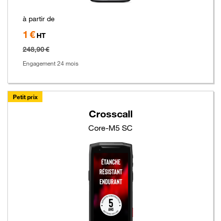
à partir de
1 €
Hors
HT
taxe
248,90 €
Engagement 24 mois
Petit prix
Crosscall
Core-M5 SC