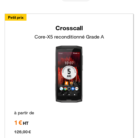
Supprimer
Petit prix
Crosscall
Core-X5 reconditionné Grade A
à partir de
1 €
Hors
HT
taxe
126,90 €