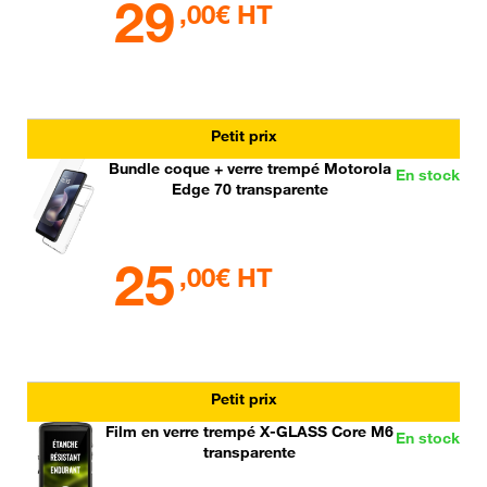
29
,00€ HT
Petit prix
Bundle coque + verre trempé Motorola
En stock
Edge 70 transparente
25
,00€ HT
Petit prix
Film en verre trempé X-GLASS Core M6
En stock
transparente