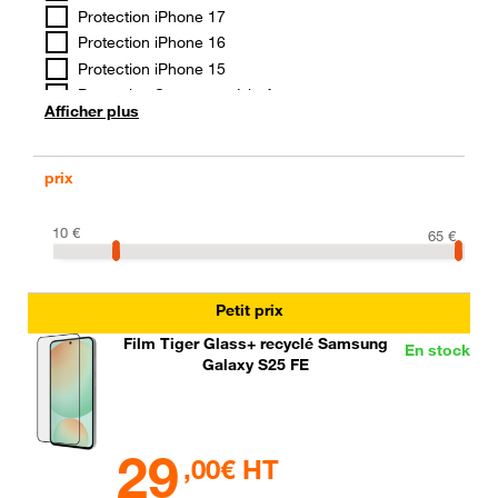
Protection iPhone 17
Protection iPhone 16
Protection iPhone 15
Protection Samsung série A
Afficher plus
Protection Samsung S 26
Protection Samsung S 25
Protection Samsung S 24
prix
Protection Motorola
Coque
10
€
65
€
Film de protection
Etuis
Petit prix
Film Tiger Glass+ recyclé Samsung
En stock
Galaxy S25 FE
29
,00€ HT