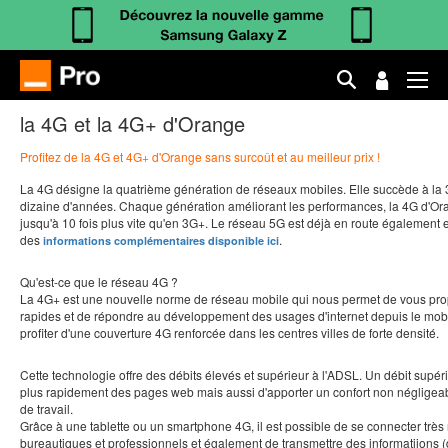
la 4G et la 4G+ d'Orange
Profitez de la 4G et 4G+ d'Orange sans surcoût et au meilleur prix !
La 4G désigne la quatrième génération de réseaux mobiles. Elle succède à la 
dizaine d'années. Chaque génération améliorant les performances, la 4G d'Or
jusqu'à 10 fois plus vite qu'en 3G+. Le réseau 5G est déjà en route également 
des
.
informations complémentaires disponible ici
Qu'est-ce que le réseau 4G ?
La 4G+ est une nouvelle norme de réseau mobile qui nous permet de vous pro
rapides et de répondre au développement des usages d'internet depuis le mobi
profiter d'une couverture 4G renforcée dans les centres villes de forte densité.
Cette technologie offre des débits élevés et supérieur à l'ADSL. Un débit supé
plus rapidement des pages web mais aussi d'apporter un confort non négligea
de travail.
Grâce à une tablette ou un smartphone 4G, il est possible de se connecter très
bureautiques et professionnels et également de transmettre des informatiions 