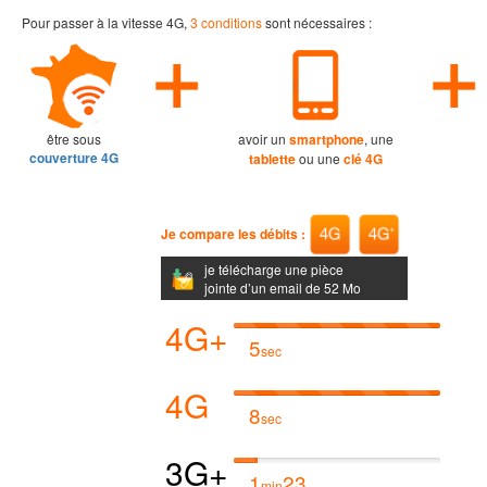
Pour passer à la vitesse 4G,
3 conditions
sont nécessaires :
être sous
avoir un
smartphone
, une
couverture 4G
tablette
ou une
clé 4G
Je compare les débits :
je télécharge une pièce
jointe d’un email de 52 Mo
4G+
5
sec
4G
8
sec
3G+
1
23
min