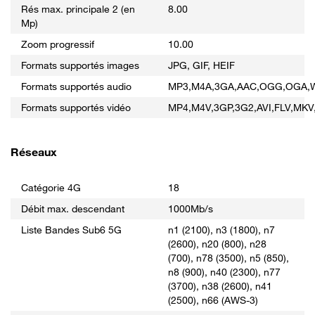
Rés max. principale 2 (en
8.00
Mp)
Zoom progressif
10.00
Formats supportés images
JPG, GIF, HEIF
Formats supportés audio
MP3,M4A,3GA,AAC,OGG,OGA,W
Formats supportés vidéo
MP4,M4V,3GP,3G2,AVI,FLV,MK
Réseaux
Catégorie 4G
18
Débit max. descendant
1000Mb/s
Liste Bandes Sub6 5G
n1 (2100), n3 (1800), n7
(2600), n20 (800), n28
(700), n78 (3500), n5 (850),
n8 (900), n40 (2300), n77
(3700), n38 (2600), n41
(2500), n66 (AWS-3)