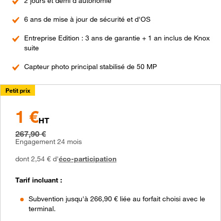
2 jours et demi d’autonomie
fort
Point
1
6 ans de mise à jour de sécurité et d'OS
fort
Point
2
Entreprise Edition : 3 ans de garantie + 1 an inclus de Knox
fort
suite
3
Point
Capteur photo principal stabilisé de 50 MP
fort
4
Petit prix
1 €
à partir de
HT
1 €
au lieu de
267,90 €
267,90 €
Engagement 24 mois
dont 2,54 € d'
éco-participation
Tarif incluant :
Subvention jusqu'à 266,90 € liée au forfait choisi avec le
terminal.