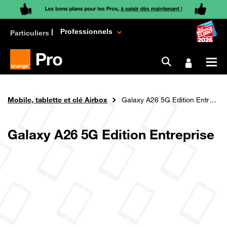
Professionnels
Particuliers
Aller
au
Fil
Orange Pro
Mobile & Tablette
contenu
Mobile, tablette et clé Airbox
Galaxy A26 5G Edition Entreprise
d'Ariane
principal
Galaxy A26 5G Edition Entreprise