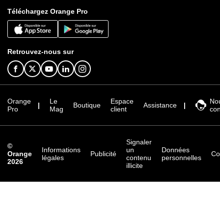
Téléchargez Orange Pro
Retrouvez-nous sur
Orange
Le
Espace
No
Boutique
Assistance
Pro
Mag
client
con
Signaler
©
Informations
un
Données
Orange
Publicité
Co
légales
contenu
personnelles
2026
illicite