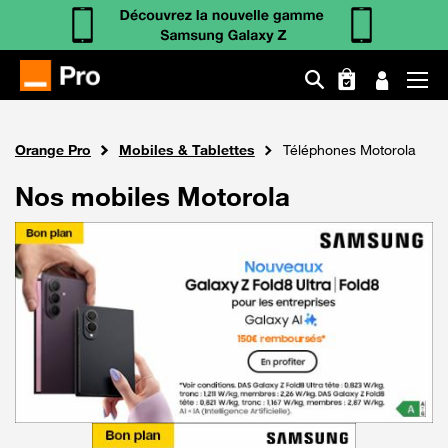
Aller
au
Fil
contenu
Orange Pro
Mobiles & Tablettes
Téléphones Motorola
d'Ariane
principal
Nos mobiles Motorola