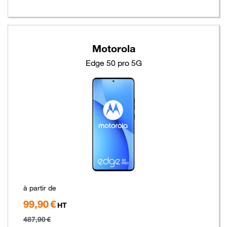
Motorola
Edge 50 pro 5G
à partir de
99,90 €
Hors
HT
taxe
487,90 €