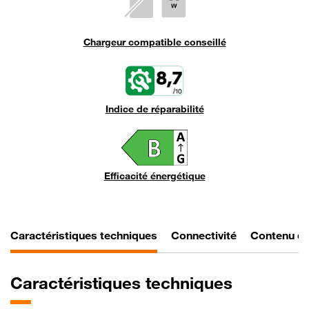
du
chargeur
Chargeur compatible conseillé
Indice de réparabilité
Efficacité
énergétique
Logo
Efficacité énergétique
Caractéristiques techniques
Connectivité
Contenu d
Caractéristiques techniques