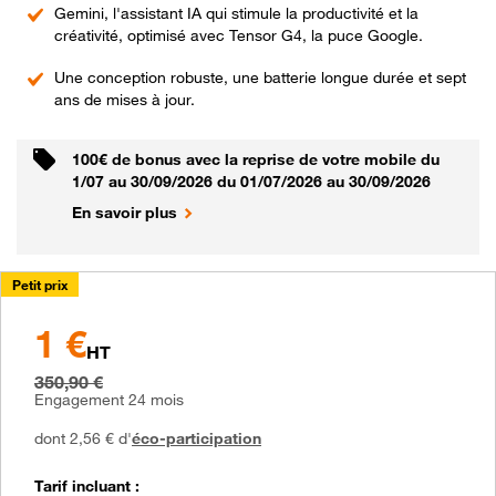
Point
Gemini, l'assistant IA qui stimule la productivité et la
fort
créativité, optimisé avec Tensor G4, la puce Google.
2
Point
Une conception robuste, une batterie longue durée et sept
fort
ans de mises à jour.
3
100€ de bonus avec la reprise de votre mobile du
1/07 au 30/09/2026 du 01/07/2026 au 30/09/2026
En savoir plus
Petit prix
1 €
à partir de
HT
1 €
au lieu de
350,90 €
350,90 €
Engagement 24 mois
dont 2,56 € d'
éco-participation
Tarif incluant :