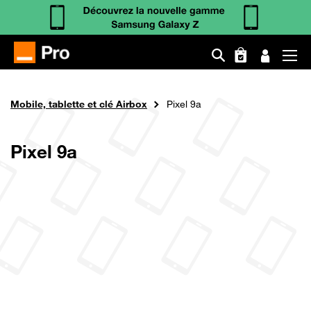
Aller
au
Fil
Orange Pro
Mobile & Tablette
contenu
Mobile, tablette et clé Airbox
Pixel 9a
d'Ariane
principal
Pixel 9a