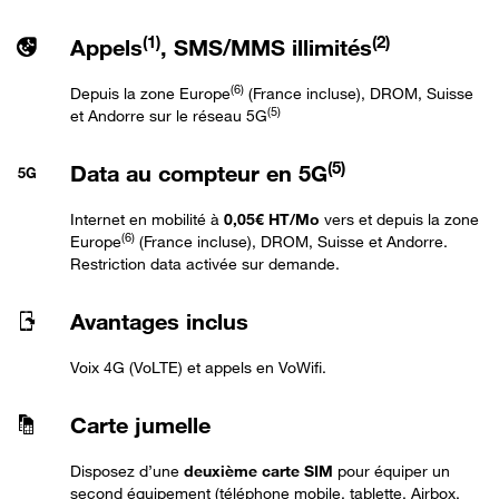
(1)
(2)
Appels
, SMS/MMS illimités
(6)
Depuis la zone Europe
(France incluse), DROM, Suisse
(5)
et Andorre sur le réseau 5G
(5)
Data au compteur en 5G
Internet en mobilité à
0,05€ HT/Mo
vers et depuis la zone
(6)
Europe
(France incluse), DROM, Suisse et Andorre.
Restriction data activée sur demande.
Avantages inclus
Voix 4G (VoLTE) et appels en VoWifi.
Carte jumelle
Disposez d’une
deuxième carte SIM
pour équiper un
second équipement (téléphone mobile, tablette, Airbox,