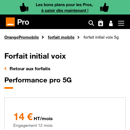
Aller
Fil
OrangePro
mobile
forfait mobile
forfait initial voix 5g
au
d'Ariane
contenu
principal
Forfait initial voix
Retour aux forfaits
Performance pro 5G
14 €
HT/mois
Engagement 12 mois