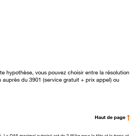
te hypothèse, vous pouvez choisir entre la résolution
 auprès du 3901 (service gratuit + prix appel) ou
Haut de page
é. Le DAS maximal autorisé est de 2 W/kg pour la tête et le tronc et