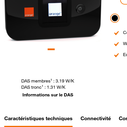
Noir
Point
C
fort
Point
1
W
fort
Point
2
E
fort
3
DAS membres
¹
: 3.19 W/K
DAS tronc
¹
: 1.31 W/K
Informations sur le DAS
Caractéristiques techniques
Connectivité
Co