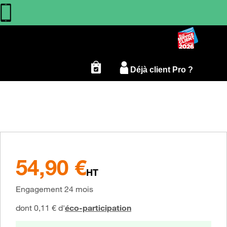
Déjà client Pro ?
54,90 €
à partir de
54,90 €
HT
au lieu de
Engagement 24 mois
dont 0,11 € d'
éco-participation