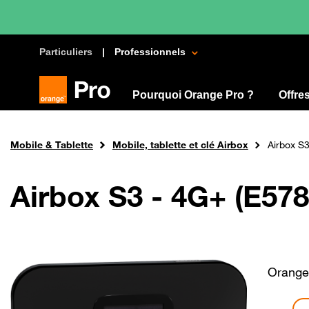
Particuliers
Professionnels
Pourquoi Orange Pro ?
Offre
Aller
au
Fil
Orange Pro
Mobile & Tablette
Mobile, tablette et clé Airbox
Airbox S3
contenu
d'Ariane
principal
Airbox S3 - 4G+ (E578
Orange 