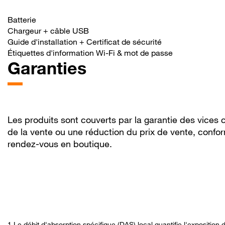
Batterie
Chargeur + câble USB
Guide d'installation + Certificat de sécurité
Étiquettes d'information Wi-Fi & mot de passe
Garanties
Description
Les produits sont couverts par la garantie des vices 
de la vente ou une réduction du prix de vente, confor
rendez-vous en boutique.
1 Le débit d'absorption spécifique (DAS) local quantifie l'expositio