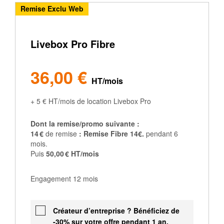
Remise Exclu Web
Livebox Pro Fibre
36€
36,00 €
HT/mois
+ 5 € HT/mois de location Livebox Pro
Dont la remise/promo suivante :
14 €
de remise
: Remise Fibre 14€.
pendant 6
mois.
Puis
50,00 € HT/mois
Engagement 12 mois
Créateur d’entreprise ? Bénéficiez de
-30% sur votre offre pendant 1 an.