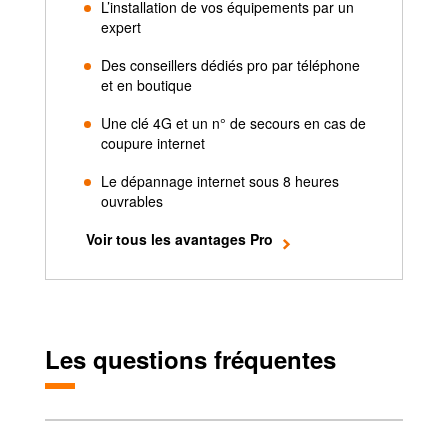
L’installation de vos équipements par un
expert
Des conseillers dédiés pro par téléphone
et en boutique
Une clé 4G et un n° de secours en cas de
coupure internet
Le dépannage internet sous 8 heures
ouvrables
Voir tous les avantages Pro
Boostez votre connexion avec
Les questions fréquentes
le wifi 6E de la nouvelle
Livebox 6
Exclu Web : votre forfait à
partir de
39€ HT/mois
avec