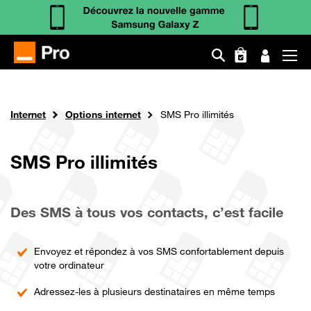
Aller
au
contenu
Fil
Orange Pro
Internet
Options internet
SMS Pro illimités
principal
d'Ariane
SMS Pro illimités
Des SMS à tous vos contacts, c’est facile
Envoyez et répondez à vos SMS confortablement depuis
votre ordinateur
Adressez-les à plusieurs destinataires en même temps