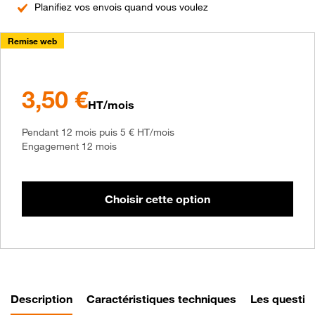
Planifiez vos envois quand vous voulez
Remise web
3,50 €
à partir de
HT/mois
3,50 €
au lieu de
Pendant 12 mois puis 5 € HT/mois
Engagement 12 mois
Choisir cette option
Description
Caractéristiques techniques
Les questio