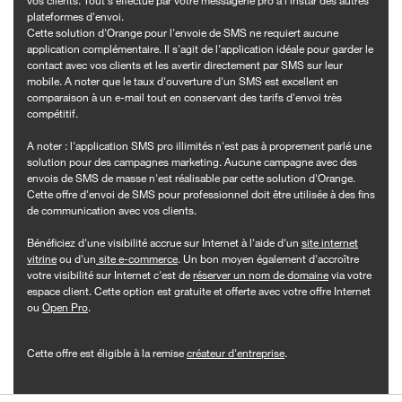
vos clients. Tout s'effectue par votre messagerie pro à l'instar des autres
plateformes d'envoi.
Cette solution d'Orange pour l'envoie de SMS ne requiert aucune
application complémentaire. Il s'agit de l'application idéale pour garder le
contact avec vos clients et les avertir directement par SMS sur leur
mobile. A noter que le taux d'ouverture d'un SMS est excellent en
comparaison à un e-mail tout en conservant des tarifs d'envoi très
compétitif.
A noter : l'application SMS pro illimités n'est pas à proprement parlé une
solution pour des campagnes marketing. Aucune campagne avec des
envois de SMS de masse n'est réalisable par cette solution d'Orange.
Cette offre d'envoi de SMS pour professionnel doit être utilisée à des fins
de communication avec vos clients.
Bénéficiez d'une visibilité accrue sur Internet à l'aide d'un
site internet
vitrine
ou d'un
site e-commerce
. Un bon moyen également d'accroître
votre visibilité sur Internet c'est de
réserver un nom de domaine
via votre
espace client. Cette option est gratuite et offerte avec votre offre Internet
ou
Open Pro
.
Cette offre est éligible à la remise
créateur d'entreprise
.