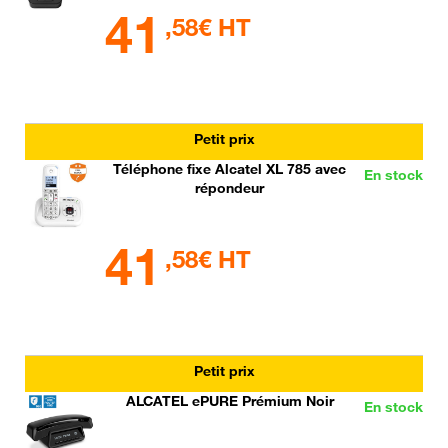
41
,58€ HT
Petit prix
Téléphone fixe Alcatel XL 785 avec
En stock
répondeur
41
,58€ HT
Petit prix
ALCATEL ePURE Prémium Noir
En stock