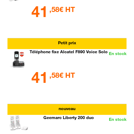
41
,58€ HT
Petit prix
Téléphone fixe Alcatel F890 Voice Solo
En stock
41
,58€ HT
nouveau
Geemarc Liberty 200 duo
En stock