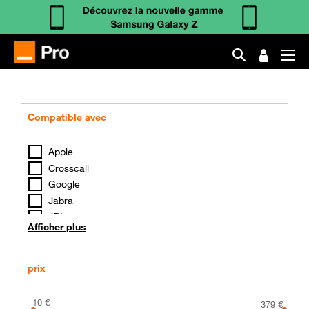
Compatible avec
Apple
Crosscall
Google
Jabra
JBL
Afficher plus
Motorola
Samsung
Universel
prix
Xiaomi
10
€
379
€