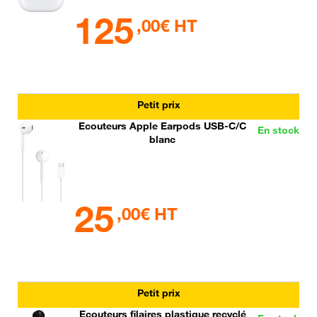
125
,00€ HT
Petit prix
Ecouteurs Apple Earpods USB-C/C
En stock
blanc
25
,00€ HT
Petit prix
Ecouteurs filaires plastique recyclé