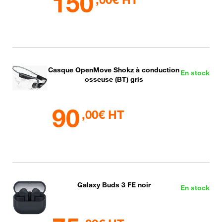
150
Casque OpenMove Shokz à conduction
En stock
osseuse (BT) gris
90
,00€ HT
Galaxy Buds 3 FE noir
En stock