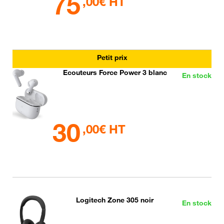
75
,00€ HT
Petit prix
Ecouteurs Force Power 3 blanc
En stock
30
,00€ HT
Logitech Zone 305 noir
En stock