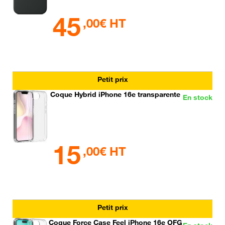
45
,00€ HT
Petit prix
Coque Hybrid iPhone 16e transparente
En stock
15
,00€ HT
Petit prix
Coque Force Case Feel iPhone 16e OFG