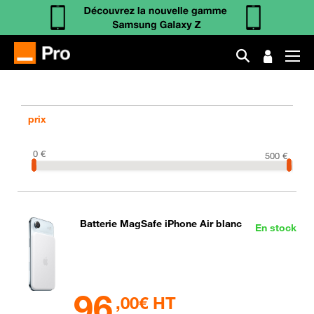
prix
0
€
500
€
Batterie MagSafe iPhone Air blanc
En stock
96
,00€ HT