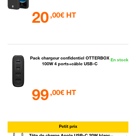
20
,00€ HT
Pack chargeur confidentiel OTTERBOX
En stock
100W 4 ports+câble USB-C
99
,00€ HT
Petit prix
Tête de charge Apple USB-C 20W blanc