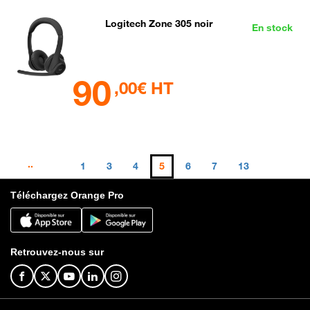
Logitech Zone 305 noir
En stock
90
,00€ HT
..
1
3
4
5
6
7
13
Téléchargez Orange Pro
Retrouvez-nous sur