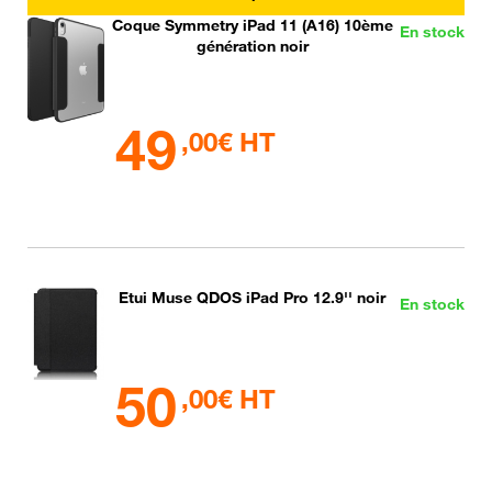
Coque Symmetry iPad 11 (A16) 10ème
En stock
génération noir
49
,00€ HT
Etui Muse QDOS iPad Pro 12.9'' noir
En stock
50
,00€ HT