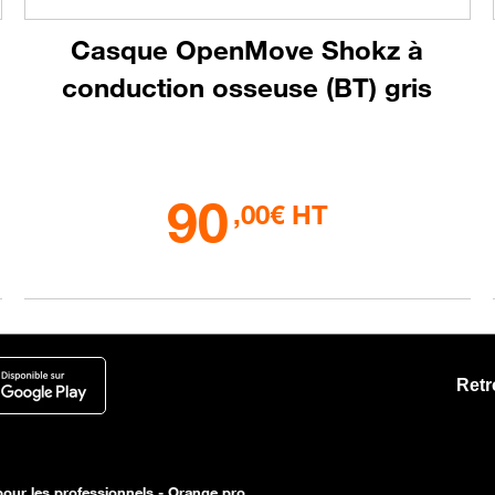
Casque OpenMove Shokz à
conduction osseuse (BT) gris
90
,00€ HT
Retr
our les professionnels - Orange pro