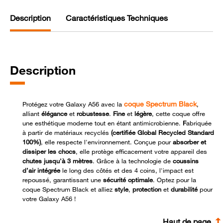
Description
Caractéristiques Techniques
Description
coque Spectrum Black
Protégez votre Galaxy A56 avec la
,
alliant
élégance
et
robustesse
.
F
ine
et
légère
, cette coque offre
une esthétique moderne tout en étant antimicrobienne.
F
abriquée
à partir de matériaux recyclés
(certifiée Global Recycled Standard
100%)
, elle respecte l'environnement.
Conçue pour
absorber et
dissiper les chocs
, elle protège efficacement votre appareil des
chutes jusqu'à 3 mètres
.
Grâce à la technologie de
coussins
d’air intégrée
le long des côtés et des 4 coins, l'impact est
repoussé, garantissant une
sécurité optimale
.
Optez pour la
coque Spectrum Black et alliez
style
,
protection
et
durabilité
pour
votre Galaxy A56 !
Haut de page